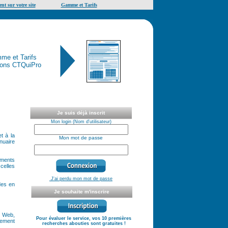
nt sur votre site
Gamme et Tarifs
me et Tarifs
ions CTQuiPro
Je suis déjà inscrit
Mon login (Nom d'utilisateur)
t à la
Mon mot de passe
nnuaire
éments
celles
J'ai perdu mon mot de passe
des en
Je souhaite m'inscrire
t Web,
Pour évaluer le service, vos 10 premières
tement
recherches abouties sont gratuites !