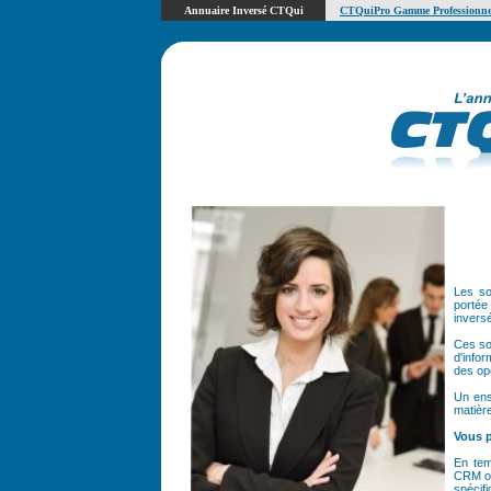
Annuaire Inversé CTQui
CTQuiPro Gamme Professionne
Les so
portée 
invers
Ces so
d'info
des op
Un ens
matière
Vous p
En tem
CRM ou
spécif