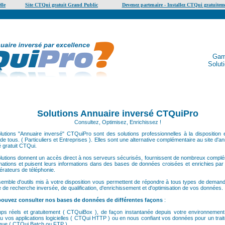
lle
Site CTQui gratuit Grand Public
Devenez partenaire - Installez CTQui gratuiteme
Gam
Solut
Solutions Annuaire inversé CTQuiPro
Consultez, Optimisez, Enrichissez !
lutions "Annuaire inversé" CTQuiPro sont des solutions professionnelles à la disposition e
de tous. ( Particuliers et Entreprises ). Elles sont une alternative complémentaire au site d'a
é gratuit CTQui.
lutions donnent un accès direct à nos serveurs sécurisés, fournissent de nombreux compl
rmations et puisent leurs informations dans des bases de données croisées et enrichies par 
érateurs de téléphonie.
emble d'outils mis à votre disposition vous permettent de répondre à tous types de deman
 de recherche inversée, de qualification, d'enrichissement et d'optimisation de vos données.
ouvez consulter nos bases de données de différentes façons
:
ps réels et gratuitement ( CTQuiBox ), de façon instantanée depuis votre environnemen
 vos applications logicielles ( CTQui HTTP ) ou en nous confiant vos données pour un trai
ique ( CTQui Batch ou FTP )