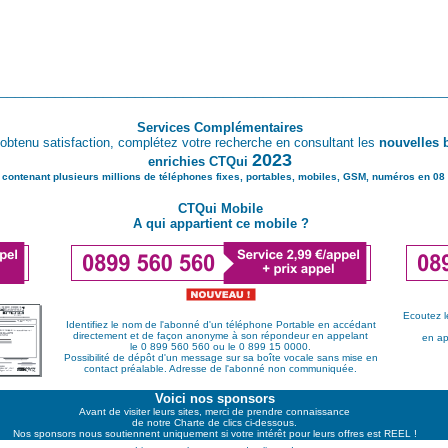
________________________________________________________
Services Complémentaires
obtenu satisfaction, complétez votre recherche en consultant les
nouvelles 
2023
enrichies CTQui
 contenant plusieurs millions de téléphones fixes, portables, mobiles, GSM, numéros en 08 
CTQui Mobile
A qui appartient ce mobile ?
Ecoutez l
Identifiez le nom de l'abonné d'un téléphone Portable en accédant
directement et de façon anonyme à son répondeur en appelant
en ap
le 0 899 560 560 ou le 0 899 15 0000.
Possibilité de dépôt d'un message sur sa boîte vocale sans mise en
contact préalable. Adresse de l'abonné non communiquée.
Voici nos sponsors
Avant de visiter leurs sites, merci de prendre connaissance
de notre Charte de clics ci-dessous.
Nos sponsors nous soutiennent uniquement si votre intérêt pour leurs offres est REEL !