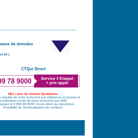
_______________________________
bases de données
et 09 )
CTQui Direct
Mise à jour des données Quotidienne.
e résultat de votre recherche par téléphone et recevez la
confirmation écrite de votre recherche par SMS
pelant le 0 899 89 8000. Accès direct au répondeur.
Possibilité de Géolocalisation de numéros.