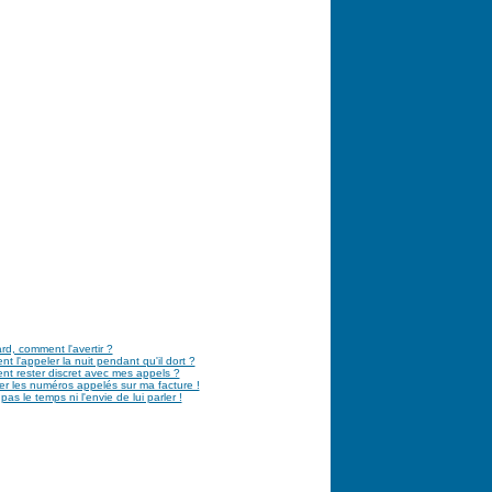
tard, comment l'avertir ?
 l'appeler la nuit pendant qu'il dort ?
t rester discret avec mes appels ?
r les numéros appelés sur ma facture !
 pas le temps ni l'envie de lui parler !