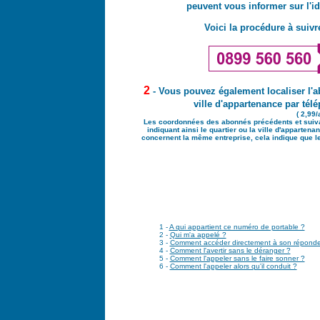
peuvent vous informer sur l'i
Voici la procédure à suivre
2
- Vous pouvez également localiser l'
ville d'appartenance par té
( 2,99/
Les coordonnées des abonnés précédents et sui
indiquant ainsi le quartier ou la ville d'apparte
concernent la même entreprise, cela indique que le
1 -
A qui appartient ce numéro de portable ?
2 -
Qui m'a appelé ?
3 -
Comment accéder directement à son réponde
4 -
Comment l'avertir sans le déranger ?
5 -
Comment l'appeler sans le faire sonner ?
6 -
Comment l'appeler alors qu'il conduit ?