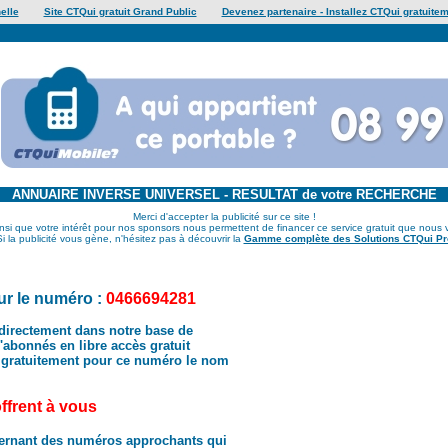
elle
Site CTQui gratuit Grand Public
Devenez partenaire - Installez CTQui gratuitem
ANNUAIRE INVERSE UNIVERSEL - RESULTAT de votre RECHERCHE
Merci d'accepter la publicité sur ce site !
insi que votre intérêt pour nos sponsors nous permettent de financer ce service gratuit que nous 
Si la publicité vous gène, n'hésitez pas à découvrir la
Gamme complète des Solutions CTQui Pr
r le numéro :
0466694281
directement dans notre base de
abonnés en libre accès gratuit
 gratuitement pour ce numéro le nom
offrent à vous
ernant des numéros approchants qui