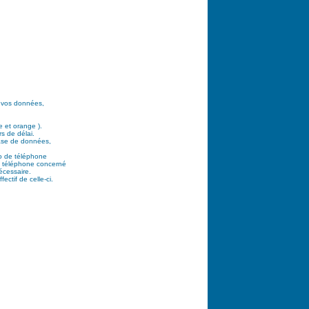
e vos données,
e et orange ).
s de délai.
base de données,
ro de téléphone
de téléphone concerné
écessaire.
ctif de celle-ci.