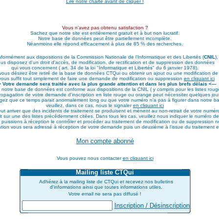
Lire notre charte avant de cliquer !
Vous n'avez pas obtenu satisfaction ?
Sachez que notre site est entièrement gratuit et à but non lucratif.
Notre base de données peut être partiellement incomplète.
Néanmoins elle répond efficacement à plus de 85 % des recherches.
formément aux dispositions de la Commission Nationale de l'Informatique et des Libertés (
CNIL
),
us disposez d'un droit d'accès, de modification, de rectification et de suppression des données
qui vous concernent ( art. 34 de la loi "Informatique et Libertés" du 6 janvier 1978).
 vous désirez être retiré de la base de données CTQui ou obtenir un ajout ou une modification d
 vous suffit tout simplement de faire une demande de modification ou suppression
en cliquant ici
-> Votre demande sera traitée avec la plus grande attention et dans les plus brefs délais <---
 notre base de données est conforme aux dispositions de la CNIL ( y compris pour les listes roug
opagation de votre demande d'inscription en liste rouge ou orange peut nécessiter quelques jour
jugez que ce temps parait anormalement long ou que votre numéro n'a pas à figurer dans notre 
veuillez, dans ce cas, nous le signaler
en cliquant ici
peut arriver que des incidents de traitement se produisent et mènent au non-retrait de votre numé
crit sur une des listes précédemment citées. Dans tous les cas, veuillez nous indiquer le numéro 
 puissions à réception le contrôler et procéder au traitement de modification ou de suppression n
tion vous sera adressé à réception de votre demande puis un deuxième à l'issue du traitement effe
Mon compte abonné
Vous pouvez nous contacter
en cliquant ici
Mailing liste CTQui
Adhérez à la mailing liste de CTQui et recevez nos bulletins
d'informations ainsi que toutes informations utiles.
Votre email ne sera pas diffusé !
Inscription / Désinscription