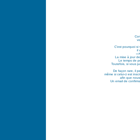
Con
vo
C'est pourquoi si
il
--
La mise à jour de
Le temps de pr
Toutefois, si vous 
De façon rare, il 
même si celui-ci est ins
afin que nous
Un email de confirma