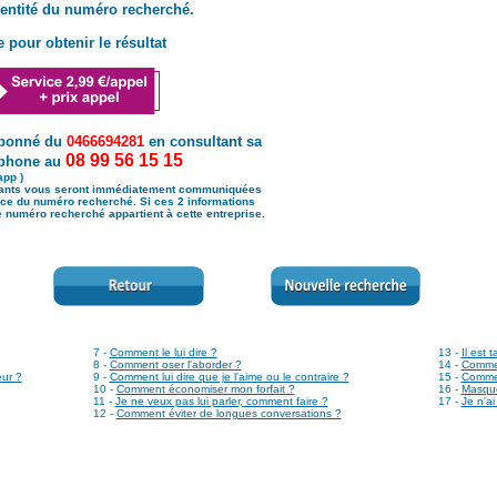
dentité du numéro recherché.
 pour obtenir le résultat
abonné du
0466694281
en consultant sa
08 99 56 15 15
léphone au
app )
vants vous seront immédiatement communiquées
nance du numéro recherché. Si ces 2 informations
 numéro recherché appartient à cette entreprise.
7 -
Comment le lui dire ?
13 -
Il est 
8 -
Comment oser l'aborder ?
14 -
Comment
ur ?
9 -
Comment lui dire que je l'aime ou le contraire ?
15 -
Commen
10 -
Comment économiser mon forfait ?
16 -
Masque
11 -
Je ne veux pas lui parler, comment faire ?
17 -
Je n'ai
12 -
Comment éviter de longues conversations ?