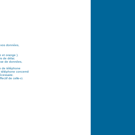
e vos données,
e et orange ).
s de délai.
base de données,
ro de téléphone
de téléphone concerné
écessaire.
ctif de celle-ci.