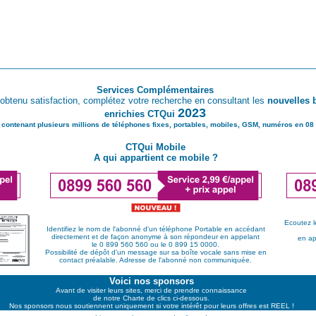
________________________________________________________
Services Complémentaires
obtenu satisfaction, complétez votre recherche en consultant les
nouvelles 
2023
enrichies CTQui
 contenant plusieurs millions de téléphones fixes, portables, mobiles, GSM, numéros en 08 
CTQui Mobile
A qui appartient ce mobile ?
Ecoutez l
Identifiez le nom de l'abonné d'un téléphone Portable en accédant
directement et de façon anonyme à son répondeur en appelant
en ap
le 0 899 560 560 ou le 0 899 15 0000.
Possibilité de dépôt d'un message sur sa boîte vocale sans mise en
contact préalable. Adresse de l'abonné non communiquée.
Voici nos sponsors
Avant de visiter leurs sites, merci de prendre connaissance
de notre Charte de clics ci-dessous.
Nos sponsors nous soutiennent uniquement si votre intérêt pour leurs offres est REEL !