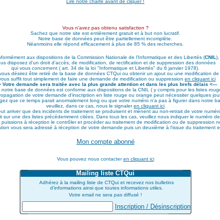
Lire notre charte avant de cliquer !
Vous n'avez pas obtenu satisfaction ?
Sachez que notre site est entièrement gratuit et à but non lucratif.
Notre base de données peut être partiellement incomplète.
Néanmoins elle répond efficacement à plus de 85 % des recherches.
formément aux dispositions de la Commission Nationale de l'Informatique et des Libertés (
CNIL
),
us disposez d'un droit d'accès, de modification, de rectification et de suppression des données
qui vous concernent ( art. 34 de la loi "Informatique et Libertés" du 6 janvier 1978).
 vous désirez être retiré de la base de données CTQui ou obtenir un ajout ou une modification d
 vous suffit tout simplement de faire une demande de modification ou suppression
en cliquant ici
-> Votre demande sera traitée avec la plus grande attention et dans les plus brefs délais <---
 notre base de données est conforme aux dispositions de la CNIL ( y compris pour les listes roug
opagation de votre demande d'inscription en liste rouge ou orange peut nécessiter quelques jour
jugez que ce temps parait anormalement long ou que votre numéro n'a pas à figurer dans notre 
veuillez, dans ce cas, nous le signaler
en cliquant ici
peut arriver que des incidents de traitement se produisent et mènent au non-retrait de votre numé
crit sur une des listes précédemment citées. Dans tous les cas, veuillez nous indiquer le numéro 
 puissions à réception le contrôler et procéder au traitement de modification ou de suppression n
tion vous sera adressé à réception de votre demande puis un deuxième à l'issue du traitement effe
Mon compte abonné
Vous pouvez nous contacter
en cliquant ici
Mailing liste CTQui
Adhérez à la mailing liste de CTQui et recevez nos bulletins
d'informations ainsi que toutes informations utiles.
Votre email ne sera pas diffusé !
Inscription / Désinscription