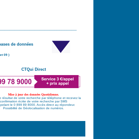
_______________________________
bases de données
et 09 )
CTQui Direct
Mise à jour des données Quotidienne.
e résultat de votre recherche par téléphone et recevez la
confirmation écrite de votre recherche par SMS
pelant le 0 899 89 8000. Accès direct au répondeur.
Possibilité de Géolocalisation de numéros.