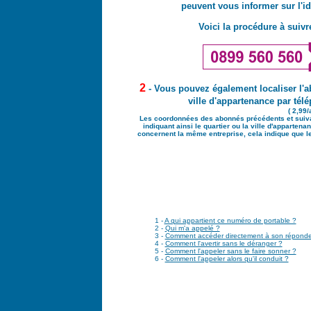
peuvent vous informer sur l'i
Voici la procédure à suivre
2
- Vous pouvez également localiser l'
ville d'appartenance par té
( 2,99/
Les coordonnées des abonnés précédents et sui
indiquant ainsi le quartier ou la ville d'apparte
concernent la même entreprise, cela indique que le
1 -
A qui appartient ce numéro de portable ?
2 -
Qui m'a appelé ?
3 -
Comment accéder directement à son réponde
4 -
Comment l'avertir sans le déranger ?
5 -
Comment l'appeler sans le faire sonner ?
6 -
Comment l'appeler alors qu'il conduit ?