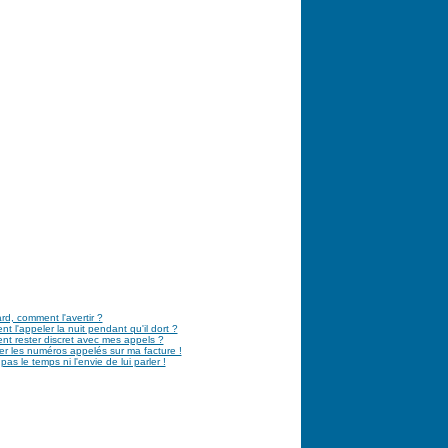
tard, comment l'avertir ?
 l'appeler la nuit pendant qu'il dort ?
t rester discret avec mes appels ?
r les numéros appelés sur ma facture !
 pas le temps ni l'envie de lui parler !