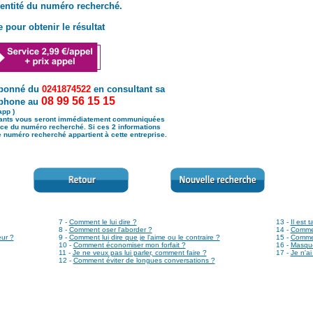
dentité du numéro recherché.
 pour obtenir le résultat
abonné du
0241874522
en consultant sa
08 99 56 15 15
léphone au
app )
vants vous seront immédiatement communiquées
nance du numéro recherché. Si ces 2 informations
 numéro recherché appartient à cette entreprise.
7 -
Comment le lui dire ?
13 -
Il est 
8 -
Comment oser l'aborder ?
14 -
Comment
ur ?
9 -
Comment lui dire que je l'aime ou le contraire ?
15 -
Commen
10 -
Comment économiser mon forfait ?
16 -
Masque
11 -
Je ne veux pas lui parler, comment faire ?
17 -
Je n'ai
12 -
Comment éviter de longues conversations ?