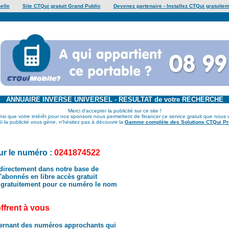
elle
Site CTQui gratuit Grand Public
Devenez partenaire - Installez CTQui gratuitem
ANNUAIRE INVERSE UNIVERSEL - RESULTAT de votre RECHERCHE
Merci d'accepter la publicité sur ce site !
insi que votre intérêt pour nos sponsors nous permettent de financer ce service gratuit que nous 
Si la publicité vous gène, n'hésitez pas à découvrir la
Gamme complète des Solutions CTQui Pr
r le numéro :
0241874522
directement dans notre base de
abonnés en libre accès gratuit
 gratuitement pour ce numéro le nom
offrent à vous
ernant des numéros approchants qui