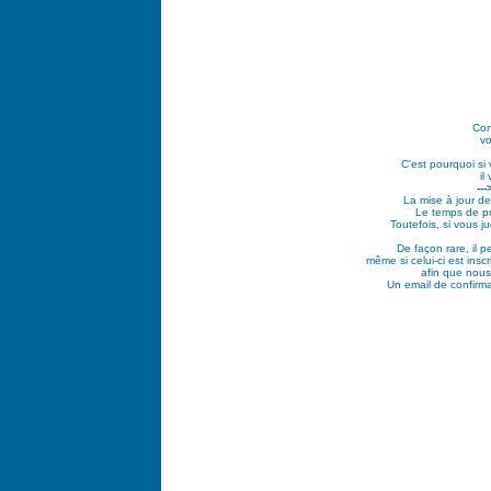
Con
vo
C'est pourquoi si
il
--
La mise à jour de
Le temps de pr
Toutefois, si vous 
De façon rare, il 
même si celui-ci est ins
afin que nous
Un email de confirma