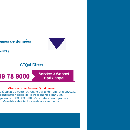
_______________________________
bases de données
et 09 )
CTQui Direct
Mise à jour des données Quotidienne.
e résultat de votre recherche par téléphone et recevez la
confirmation écrite de votre recherche par SMS
pelant le 0 899 89 8000. Accès direct au répondeur.
Possibilité de Géolocalisation de numéros.