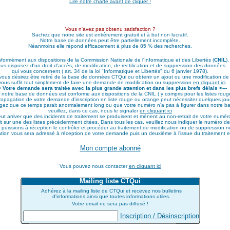
Lire notre charte avant de cliquer !
Vous n'avez pas obtenu satisfaction ?
Sachez que notre site est entièrement gratuit et à but non lucratif.
Notre base de données peut être partiellement incomplète.
Néanmoins elle répond efficacement à plus de 85 % des recherches.
formément aux dispositions de la Commission Nationale de l'Informatique et des Libertés (
CNIL
),
us disposez d'un droit d'accès, de modification, de rectification et de suppression des données
qui vous concernent ( art. 34 de la loi "Informatique et Libertés" du 6 janvier 1978).
 vous désirez être retiré de la base de données CTQui ou obtenir un ajout ou une modification d
 vous suffit tout simplement de faire une demande de modification ou suppression
en cliquant ici
-> Votre demande sera traitée avec la plus grande attention et dans les plus brefs délais <---
 notre base de données est conforme aux dispositions de la CNIL ( y compris pour les listes roug
opagation de votre demande d'inscription en liste rouge ou orange peut nécessiter quelques jour
jugez que ce temps parait anormalement long ou que votre numéro n'a pas à figurer dans notre 
veuillez, dans ce cas, nous le signaler
en cliquant ici
peut arriver que des incidents de traitement se produisent et mènent au non-retrait de votre numé
crit sur une des listes précédemment citées. Dans tous les cas, veuillez nous indiquer le numéro 
 puissions à réception le contrôler et procéder au traitement de modification ou de suppression n
tion vous sera adressé à réception de votre demande puis un deuxième à l'issue du traitement effe
Mon compte abonné
Vous pouvez nous contacter
en cliquant ici
Mailing liste CTQui
Adhérez à la mailing liste de CTQui et recevez nos bulletins
d'informations ainsi que toutes informations utiles.
Votre email ne sera pas diffusé !
Inscription / Désinscription