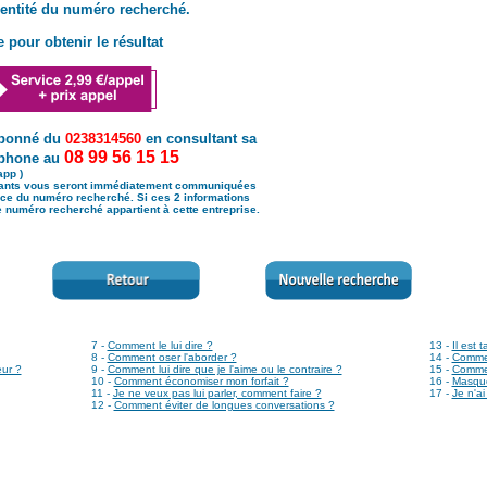
dentité du numéro recherché.
 pour obtenir le résultat
abonné du
0238314560
en consultant sa
08 99 56 15 15
léphone au
app )
vants vous seront immédiatement communiquées
nance du numéro recherché. Si ces 2 informations
 numéro recherché appartient à cette entreprise.
7 -
Comment le lui dire ?
13 -
Il est 
8 -
Comment oser l'aborder ?
14 -
Comment
ur ?
9 -
Comment lui dire que je l'aime ou le contraire ?
15 -
Commen
10 -
Comment économiser mon forfait ?
16 -
Masque
11 -
Je ne veux pas lui parler, comment faire ?
17 -
Je n'ai
12 -
Comment éviter de longues conversations ?