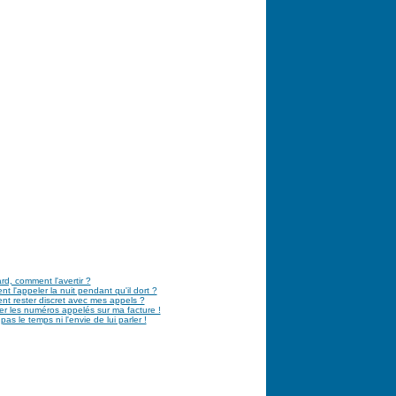
tard, comment l'avertir ?
 l'appeler la nuit pendant qu'il dort ?
t rester discret avec mes appels ?
r les numéros appelés sur ma facture !
 pas le temps ni l'envie de lui parler !