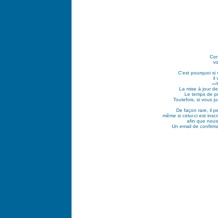
Con
vo
C'est pourquoi si
il
--
La mise à jour de
Le temps de pr
Toutefois, si vous 
De façon rare, il 
même si celui-ci est ins
afin que nous
Un email de confirma