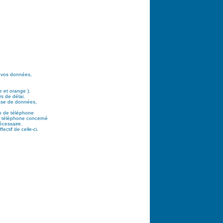
e vos données,
e et orange ).
s de délai.
base de données,
ro de téléphone
de téléphone concerné
écessaire.
ctif de celle-ci.