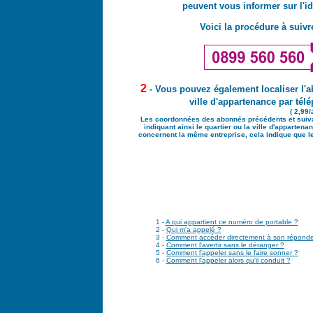
peuvent vous informer sur l'i
Voici la procédure à suivre
2
- Vous pouvez également localiser l'
ville d'appartenance par té
( 2,99/
Les coordonnées des abonnés précédents et sui
indiquant ainsi le quartier ou la ville d'apparte
concernent la même entreprise, cela indique que le
1 -
A qui appartient ce numéro de portable ?
2 -
Qui m'a appelé ?
3 -
Comment accéder directement à son réponde
4 -
Comment l'avertir sans le déranger ?
5 -
Comment l'appeler sans le faire sonner ?
6 -
Comment l'appeler alors qu'il conduit ?