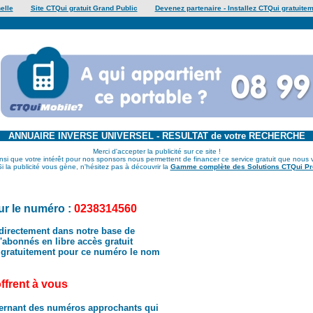
elle
Site CTQui gratuit Grand Public
Devenez partenaire - Installez CTQui gratuitem
ANNUAIRE INVERSE UNIVERSEL - RESULTAT de votre RECHERCHE
Merci d'accepter la publicité sur ce site !
insi que votre intérêt pour nos sponsors nous permettent de financer ce service gratuit que nous 
Si la publicité vous gène, n'hésitez pas à découvrir la
Gamme complète des Solutions CTQui Pr
r le numéro :
0238314560
directement dans notre base de
abonnés en libre accès gratuit
 gratuitement pour ce numéro le nom
offrent à vous
ernant des numéros approchants qui