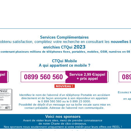
________________________________________________________
Services Complémentaires
obtenu satisfaction, complétez votre recherche en consultant les
nouvelles 
2023
enrichies CTQui
 contenant plusieurs millions de téléphones fixes, portables, mobiles, GSM, numéros en 08 
CTQui Mobile
A qui appartient ce mobile ?
Ecoutez l
Identifiez le nom de l'abonné d'un téléphone Portable en accédant
directement et de façon anonyme à son répondeur en appelant
en ap
le 0 899 560 560 ou le 0 899 15 0000.
Possibilité de dépôt d'un message sur sa boîte vocale sans mise en
contact préalable. Adresse de l'abonné non communiquée.
Voici nos sponsors
Avant de visiter leurs sites, merci de prendre connaissance
de notre Charte de clics ci-dessous.
Nos sponsors nous soutiennent uniquement si votre intérêt pour leurs offres est REEL !